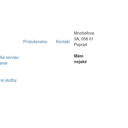
Mnoheľova
3A, 058 01
Príslušenstvo
Kontakt
Poprad
Máte
ka servisu
nejaké
anie
né služby