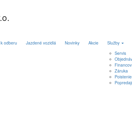
.o.
 k odberu
Jazdené vozidlá
Novinky
Akcie
Služby
Servis
Objednáv
Financov
Záruka
Poistenie
Popredaj