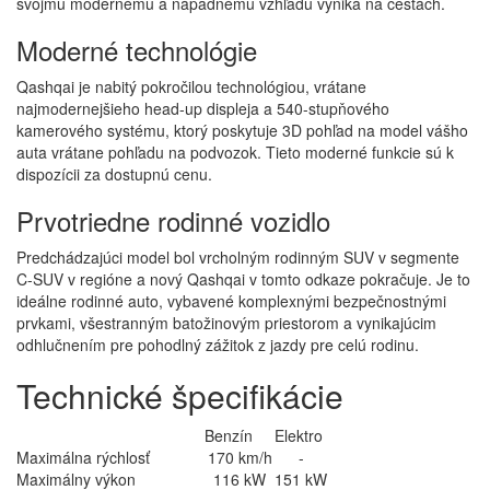
svojmu modernému a nápadnému vzhľadu vyniká na cestách.
Moderné technológie
Qashqai je nabitý pokročilou technológiou, vrátane
najmodernejšieho head-up displeja a 540-stupňového
kamerového systému, ktorý poskytuje 3D pohľad na model vášho
auta vrátane pohľadu na podvozok. Tieto moderné funkcie sú k
dispozícii za dostupnú cenu.
Prvotriedne rodinné vozidlo
Predchádzajúci model bol vrcholným rodinným SUV v segmente
C-SUV v regióne a nový Qashqai v tomto odkaze pokračuje. Je to
ideálne rodinné auto, vybavené komplexnými bezpečnostnými
prvkami, všestranným batožinovým priestorom a vynikajúcim
odhlučnením pre pohodlný zážitok z jazdy pre celú rodinu.
Technické špecifikácie
Benzín
Elektro
Maximálna rýchlosť
170 km/h
-
Maximálny výkon
116 kW
151 kW