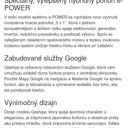
POWER
V srdci nového systému e-POWER sa nachádza novo vyvinutá
modulárna hnacia jednotka „5 v 1“, ktorá v jednom
kompaktnějšom a ľahšom celku spája elektromotor, generátor,
invertor, redukčnú prevodovku a posilovač výkonu. Spolu so
vylepšeným naladením spalovacieho motoru a lepšou zvukovou
izoláciou systém znižuje hladinu hluku a vibráce pri zaťažení.
Zabudované služby Google
Qashqai je vybavený vstavanými službami Google, ktoré vám
umožňujú ovládať rôzne funkcie priamo z centrálnej obrazovky.
Použite Mapy Google na navigáciu a Asistenta Google na správu
funkcií, ako je klimatizácia a vyhrievané sedadlá, bez toho, aby
ste potrebovali telefón.
Výnimočný dizajn
Dizajn modelu Qashqai, ktorý spája športový charakter s
eleganciou, je inšpirovaný japonskou kultúrou a obsahuje prvky
ako prednú mriežku, ktorá pripomína brnenie samurajov. Vďaka