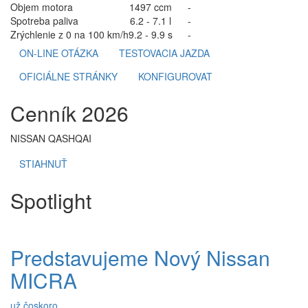
Objem motora
1497 ccm
-
Spotreba paliva
6.2 - 7.1 l
-
Zrýchlenie z 0 na 100 km/h
9.2 - 9.9 s
-
ON-LINE OTÁZKA
TESTOVACIA JAZDA
OFICIÁLNE STRÁNKY
KONFIGUROVAT
Cenník 2026
NISSAN QASHQAI
STIAHNUŤ
Spotlight
Predstavujeme Nový Nissan
MICRA
už čoskoro