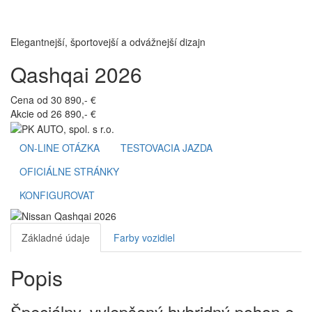
Toggl
navig
Elegantnejší, športovejší a odvážnejší dizajn
Qashqai 2026
Cena od 30 890,- €
Akcie od 26 890,- €
ON-LINE OTÁZKA
TESTOVACIA JAZDA
OFICIÁLNE STRÁNKY
KONFIGUROVAT
Základné údaje
Farby vozidiel
Popis
Špeciálny, vylepšený hybridný pohon e-