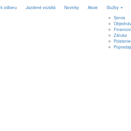
 k odberu
Jazdené vozidlá
Novinky
Akcie
Služby
Servis
Objednáv
Financov
Záruka
Poistenie
Popredaj